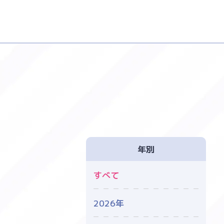
Warning
: Undefined array key "y" in
/var/www/vhosts/kumanogakkou-hokenshitsu.com/html/wp-content/themes/hokenshitsu/archive.php
on line
年別
すべて
2026年