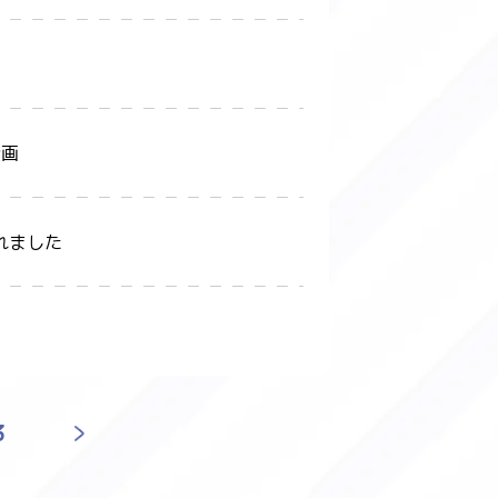
企画
れました
3